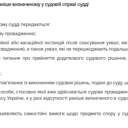
ніше визначеному у судовій справі судді
ому судді передаються:
ому провадженню;
ційної або касаційної інстанцій після скасування ухвал, 
ровадження), а також ухвал, які не перешкоджають подальш
я питання про прийняття додаткового судового рішення,
;
пов’язаних із виконанням судових рішень, подані до суду, 
 особи, стосовно якої вже здійснюється судове проваджен
у України, а у разі відсутності раніше визначеного в суд
кі заявляють самостійні вимоги щодо предмета спору у су