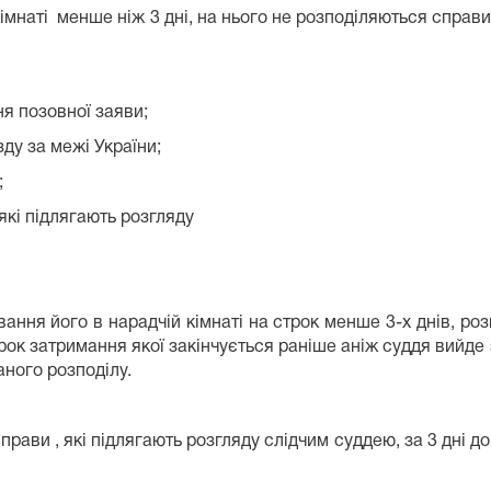
 кімнаті менше ніж 3 дні, на нього не розподіляються спра
я позовної заяви;
ду за межі України;
;
які підлягають розгляду
ування його в нарадчій кімнаті на строк менше 3-х днів, р
рок затримання якої закінчується раніше аніж суддя вийде
аного розподілу.
рави , які підлягають розгляду слідчим суддею, за 3 дні до 