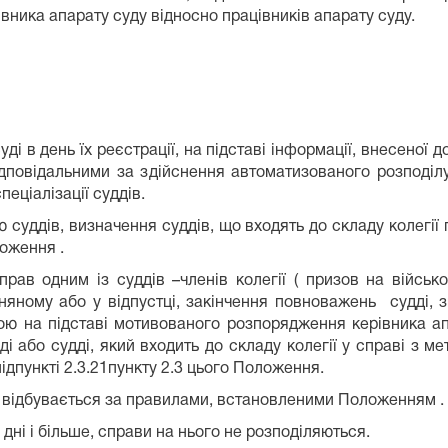
івника апарату суду відносно працівників апарату суду.
 день їх реєстрації, на підставі інформації, внесеної 
відповідальними за здійснення автоматизованого розподі
ціалізації суддів.
 суддів, визначення суддів, що входять до складу колегі
ложення .
ав одним із суддів –членів колегії ( призов на військов
яному або у відпустці, закінчення повноважень судді, з
ою на підставі мотивованого розпорядження керівника ап
і або судді, який входить до складу колегії у справі з 
ідпункті 2.3.21пункту 2.3 цього Положення.
 відбувається за правилами, встановленими Положенням .
 дні і більше, справи на нього не розподіляються.