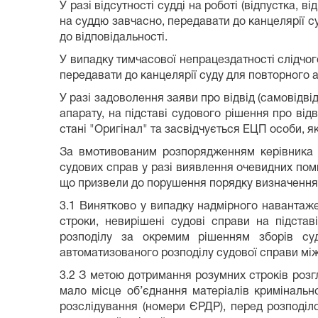
У разі відсутності судді на роботі (відпустка,
на суддю завчасно, передавати до канцелярії 
до відповідальності.
У випадку тимчасової непрацездатності слідчог
передавати до канцелярії суду для повторного
У разі задоволення заяви про відвід (самовідв
апарату, на підставі судового рішення про від
стані "Оригінал" та засвідчується ЕЦП особи, я
За вмотивованим розпорядженням керівника а
судових справ у разі виявлення очевидних пом
що призвели до порушення порядку визначення су
3.1 Винятково у випадку надмірного навантаж
строки, невирішені судові справи на підста
розподілу за окремим рішенням зборів суд
автоматизованого розподілу судової справи мі
3.2 З метою дотримання розумних строків розгл
мало місце об’єднання матеріалів кримінальн
розслідування (номери ЄРДР), перед розподілом