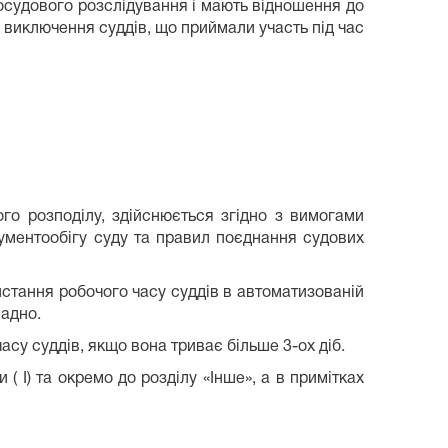
досудового розслідування і мають відношення до
 виключення суддів, що приймали участь під час
го розподілу, здійснюється згідно з вимогами
ументообігу суду та правил поєднання судових
ристання робочого часу суддів в автоматизованій
ладно.
асу суддів, якщо вона триває більше 3-ох діб.
( І) та окремо до розділу «Інше», а в примітках