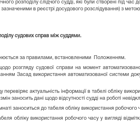
ного розподілу слідчого судді, які були створені під час 
 зазначеними в реєстрі досудового розслідування) з метою
оділу судових справ між суддями.
снюється за правилами, встановленими Положенням.
одо розгляду судової справи на момент автоматизовано
хуванням Засад використання автоматизованої системи док
у перевіряє актуальність інформації в табелі обліку вико
 змін заносить дані щодо відсутності судді на роботі невідк
мнаті заноситься до табеля обліку використання робочого ч
беля обліку використання робочого часу у вигляді відмітки 