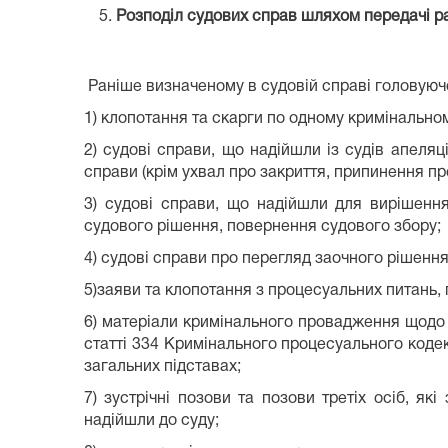
Розподіл судових справ шляхом передачі ра
Раніше визначеному в судовій справі головуюч
1) клопотання та скарги по одному кримінальн
2) судові справи, що надійшли із судів апеля
справи (крім ухвал про закриття, припинення п
3) судові справи, що надійшли для вирішенн
судового рішення, повернення судового збору;
4) судові справи про перегляд заочного рішення
5)заяви та клопотання з процесуальних питань, 
6) матеріали кримінального провадження щодо
статті 334 Кримінального процесуального кодекс
загальних підставах;
7) зустрічні позови та позови третіх осіб, я
надійшли до суду;