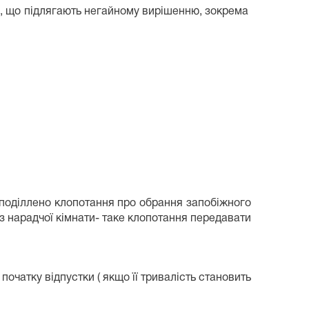
ви, що підлягають негайному вирішенню, зокрема
озподіллено клопотання про обрання запобіжного
 з нарадчої кімнати- таке клопотання передавати
початку відпустки ( якщо її тривалість становить