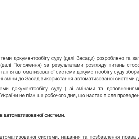
и документообігу суду (далі Засади) розроблено та з
(далі Положення) за результатами розгляду питань сто
стання автоматизованої системи документообігу суду збор
і зміни до Засад використання автоматизованої системи д
ми документообігу суду ( зі змінами та доповненням
країни не пізніше робочого дня, що настає після проведен
ів автоматизованої системи.
автоматизованої системи, надання та позбавлення права д