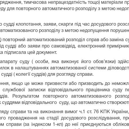
 відрядження, тимчасова непрацездатність тощо) матеріали 
суду для повторного автоматичного розподілу з метою нед
о судді клопотання, заяви, скарги під час досудового розс
 автоматизованого розподілу з метою недопущення порушенн
ід) повторний автоматизований розподіл справ або заміна 
від судді або заяви про самовідвід, електронний примірник
ка підписала цей документ.
парату суду ( особи, яка виконує його обов’язки) здій
илок в налаштуваннях автоматизованої системи діловодст
дді ( колегії суддів) для розгляду справи.
ення, якщо це може призвести або призводить до неможлив
ві службової записки відповідального працівника суду 
дів. Результатом повторного автоматизованого розпо
ж суддями відповідального суду, що автоматично створюю
яду справи та на виконання вимог ч.1 ст. 76 КПК України
ого провадження на стадії досудового розслідування, п
 справи (за індексом 1-кп) до неї приєднуються обліково