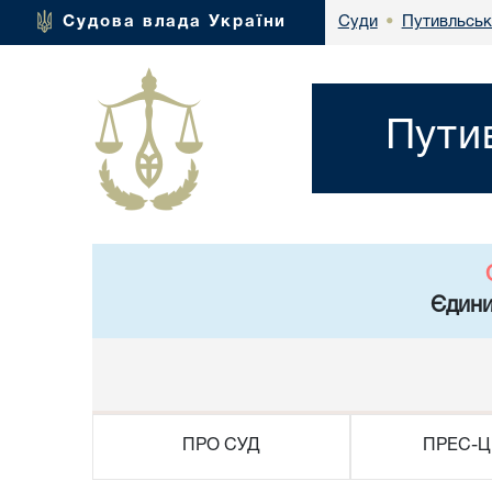
Путивльськ
Судова влада України
Суди
•
Пути
Єдини
ПРО СУД
ПРЕС-Ц