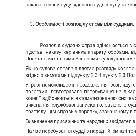
наказів голови суду відносно суддів суду та кер
Особливості розподілу справ між суддями.
Розподіл судових справ здійснюється в суді в
підставі наказу керівника апарату особами, 
Положенням та цими Засадами з урахуванням спе
Якщо судова справа підлягає розгляду колегією
згідно з вимогами підпункту 2.3.4 пункту 2.3 По
У разі неможливості продовження розгляду спр
пологами, довготривале перебування на лікарн
колегії здійснюється автоматизованою систем
виконання службової записки головуючого судд
розгляду цієї справи у порядку, зазначеному в п
Визначення присяжних та народних засідателів
На час перебування судді в нарадчій кімнаті три