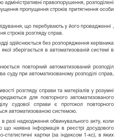
про адміністративні правопорушення, розподілені
опущення пропущення строків притягнення особи
лідування, що перебувають у його провадженні ,
я строків розгляду справ.
судді здійснюється без розпорядження керівника
 якої зберігається в автоматизованій системі в
снюється повторний автоматизований розподіл
ва суду при автоматизованому розподілі справ,
ості розгляду справи та матеріалів у розумні
передаються для повторного автоматизованого
ділу судової справи є протокол повторного
ться автоматизованою системою.
, в разі надходження обвинувального акту, коли
ро що наявна інформація в реєстрі досудового
-статистичні картки (за індексом 1-кс), в яких