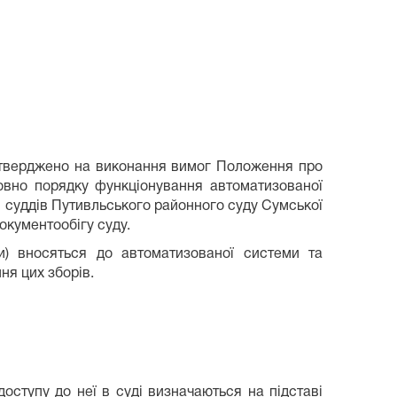
атверджено на виконання вимог Положення про
совно порядку функціонування автоматизованої
и суддів Путивльського районного суду Сумської
окументообігу суду.
и) вносяться до автоматизованої системи та
ня цих зборів.
оступу до неї в суді визначаються на підставі