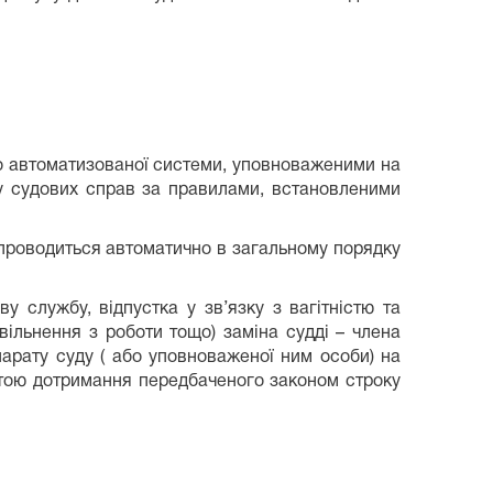
до автоматизованої системи, уповноваженими на
лу судових справ за правилами, встановленими
ї проводиться автоматично в загальному порядку
у службу, відпустка у зв’язку з вагітністю та
вільнення з роботи тощо) заміна судді – члена
арату суду ( або уповноваженої ним особи) на
метою дотримання передбаченого законом строку