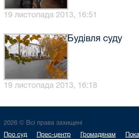
19 листопада 2013, 16:51
Будівля суду
19 листопада 2013, 16:18
2026 © Всі права захищені
Про суд
Прес-центр
Громадянам
Пока