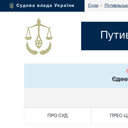
Путивльськ
Судова влада України
Суди
•
Пути
Єдини
ПРО СУД
ПРЕС-Ц